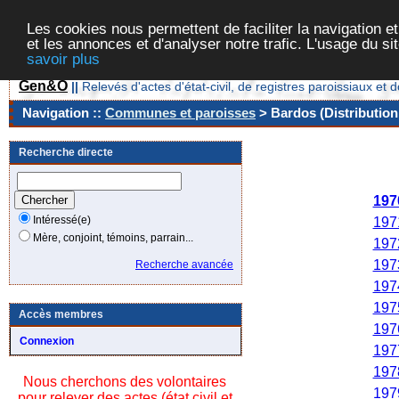
Les cookies nous permettent de faciliter la navigation et
et les annonces et d'analyser notre trafic. L'usage du s
savoir plus
Gen&O
||
Relevés d'actes d'état-civil, de registres paroissiaux 
Navigation ::
Communes et paroisses
> Bardos (Distribution
Recherche directe
Ann
197
Intéressé(e)
197
Mère, conjoint, témoins, parrain...
197
197
Recherche avancée
197
197
Accès membres
197
Connexion
197
197
Nous cherchons des volontaires
197
pour relever des actes (état civil et