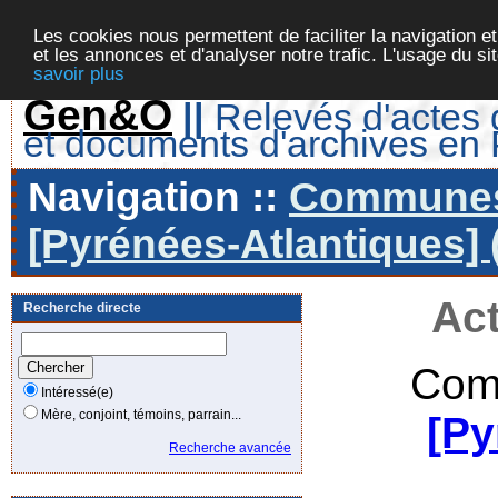
Les cookies nous permettent de faciliter la navigation et
et les annonces et d'analyser notre trafic. L'usage du s
savoir plus
Gen&O
||
Relevés d'actes d
et documents d'archives en
Navigation ::
Communes 
[Pyrénées-Atlantiques] 
Act
Recherche directe
Com
Intéressé(e)
Mère, conjoint, témoins, parrain...
[Py
Recherche avancée