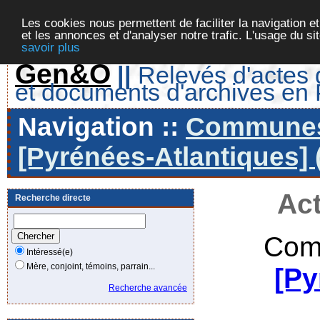
Les cookies nous permettent de faciliter la navigation et
et les annonces et d'analyser notre trafic. L'usage du s
savoir plus
Gen&O
||
Relevés d'actes d
et documents d'archives en
Navigation ::
Communes 
[Pyrénées-Atlantiques] 
Act
Recherche directe
Com
Intéressé(e)
Mère, conjoint, témoins, parrain...
[Py
Recherche avancée