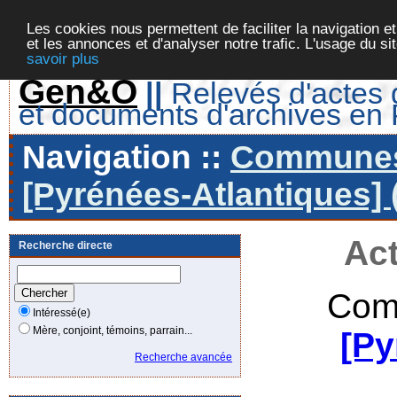
Les cookies nous permettent de faciliter la navigation et
et les annonces et d'analyser notre trafic. L'usage du s
savoir plus
Gen&O
||
Relevés d'actes d
et documents d'archives en
Navigation ::
Communes 
[Pyrénées-Atlantiques] 
Act
Recherche directe
Com
Intéressé(e)
Mère, conjoint, témoins, parrain...
[Py
Recherche avancée