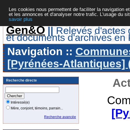
Les cookies nous permettent de faciliter la navigation et
et les annonces et d'analyser notre trafic. L'usage du s
savoir plus
Gen&O
||
Relevés d'actes d
et documents d'archives en
Navigation ::
Communes 
[Pyrénées-Atlantiques] 
Act
Recherche directe
Com
Intéressé(e)
Mère, conjoint, témoins, parrain...
[Py
Recherche avancée