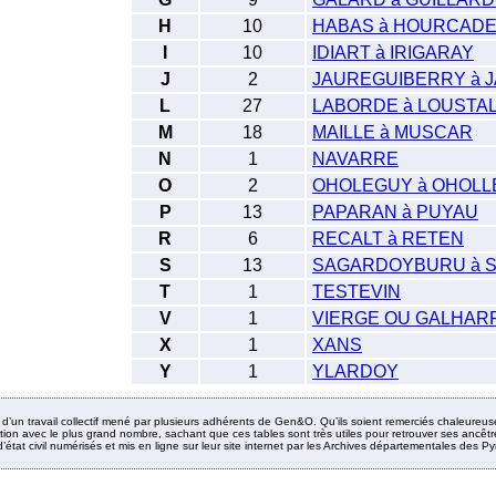
H
10
HABAS à HOURCADE
I
10
IDIART à IRIGARAY
J
2
JAUREGUIBERRY à 
L
27
LABORDE à LOUSTA
M
18
MAILLE à MUSCAR
N
1
NAVARRE
O
2
OHOLEGUY à OHOLL
P
13
PAPARAN à PUYAU
R
6
RECALT à RETEN
S
13
SAGARDOYBURU à 
T
1
TESTEVIN
V
1
VIERGE OU GALHAR
X
1
XANS
Y
1
YLARDOY
it d’un travail collectif mené par plusieurs adhérents de Gen&O. Qu’ils soient remerciés chaleureus
ion avec le plus grand nombre, sachant que ces tables sont très utiles pour retrouver ses ancêtres
’état civil numérisés et mis en ligne sur leur site internet par les Archives départementales des 