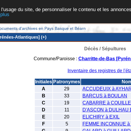
 l'usage du site, de personnaliser le contenu et les annonces
 plus
et documents d'archives en Pays Basque et Béarn
rénées-Atlantiques] (+)
Décès / Sépultures
Commune/Paroisse :
Charritte-de-Bas [Pyrén
Inventaire des registres de l'éta
Initiales
Patronymes
No
A
29
ACCUDEUIX à AYH
B
33
BARCUS à BOULAN
C
19
CABARRE à COUILL
D
11
D'ASCON à DULHAU 
E
20
ELICHIRY à EXIL
F
5
FEMME INCONNUE à
G
9
GALARD à GUILLAR