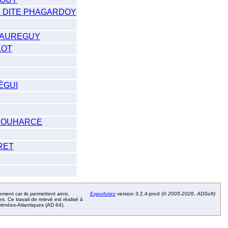
 DITE PHAGARDOY
JAUREGUY
LOT
ÉGUI
SOUHARCE
RET
ement car ils permettent ainsi,
ExpoActes
version 3.2.4-prod (©
2005-2026, ADSoft)
. Ce travail de relevé est réalisé à
Pyrénées-Atlantiques (AD 64).