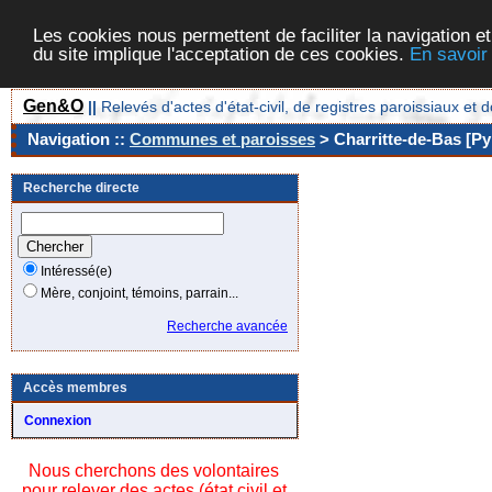
Les cookies nous permettent de faciliter la navigation et
du site implique l'acceptation de ces cookies.
En savoir
Gen&O
||
Relevés d'actes d'état-civil, de registres paroissiaux 
Navigation ::
Communes et paroisses
> Charritte-de-Bas [Py
Recherche directe
Intéressé(e)
Mère, conjoint, témoins, parrain...
Recherche avancée
Accès membres
Connexion
Nous cherchons des volontaires
pour relever des actes (état civil et