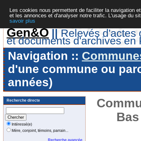
Les cookies nous permettent de faciliter la navigation et
et les annonces et d'analyser notre trafic. L'usage du s
savoir plus
Gen&O
||
Relevés d'actes d
et documents d'archives en
Navigation ::
Communes 
d'une commune ou paroi
années)
Commune
Recherche directe
Bas
Intéressé(e)
Mère, conjoint, témoins, parrain...
Recherche avancée