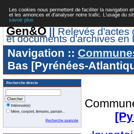
Les cookies nous permettent de faciliter la navigation et
et les annonces et d'analyser notre trafic. L'usage du s
savoir plus
Gen&O
||
Relevés d'actes d
et documents d'archives en
Navigation ::
Communes 
Bas [Pyrénées-Atlantiqu
Recherche directe
Commune
Intéressé(e)
Mère, conjoint, témoins, parrain...
[Py
Recherche avancée