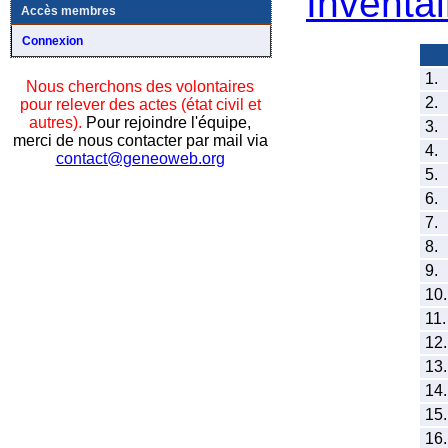
Inventai
Accès membres
Connexion
1.
Nous cherchons des volontaires
2.
pour relever des actes (état civil et
autres).
Pour rejoindre l'équipe,
3.
merci de nous contacter par mail via
4.
contact@geneoweb.org
5.
6.
7.
8.
9.
10.
11.
12.
13.
14.
15.
16.