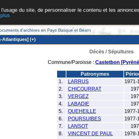
 l'usage du site, de personnaliser le contenu et les annonces
 plus
et documents d'archives en Pays Basque et Béarn
Atlantiques] (+)
Décès / Sépultures
Commune/Paroisse :
Castetbon [Pyréné
Patronymes
Péri
1.
LARRUS
1971-
2.
CHICOURRAT
197
3.
VERGEZ
197
4.
LABADIE
197
5.
QUEHEILLE
1977-
6.
POURSUIBES
1977-
7.
LANSOT
197
8.
VINCENT DE PAUL
1978-