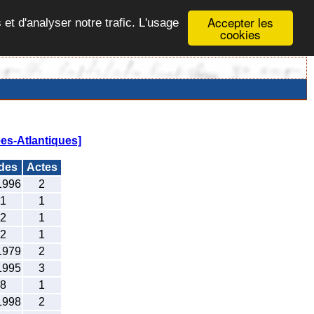
Accepter les
 et d'analyser notre trafic. L'usage
cookies
es-Atlantiques]
odes
Actes
1996
2
1
1
2
1
2
1
1979
2
1995
3
8
1
1998
2