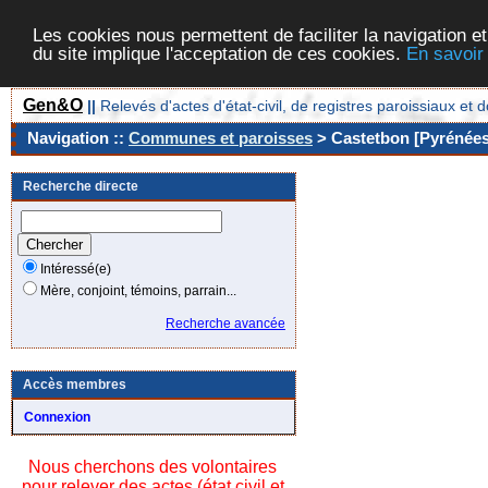
Les cookies nous permettent de faciliter la navigation et
du site implique l'acceptation de ces cookies.
En savoir
Gen&O
||
Relevés d'actes d'état-civil, de registres paroissiaux 
Navigation ::
Communes et paroisses
> Castetbon [Pyrénées-
Recherche directe
Intéressé(e)
Mère, conjoint, témoins, parrain...
Recherche avancée
Accès membres
Connexion
Nous cherchons des volontaires
pour relever des actes (état civil et