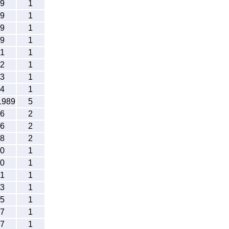
9
1
9
1
9
1
9
1
1
1
2
1
3
1
4
1
1989
5
6
2
6
2
8
2
0
1
0
1
1
1
3
1
5
1
7
1
7
1