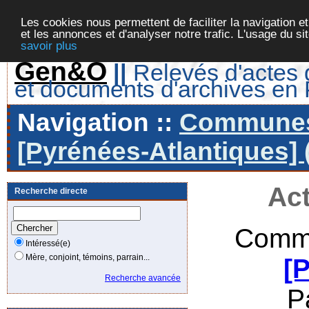
Les cookies nous permettent de faciliter la navigation et
et les annonces et d'analyser notre trafic. L'usage du s
savoir plus
Gen&O
||
Relevés d'actes d
et documents d'archives en
Navigation ::
Communes 
[Pyrénées-Atlantiques] 
Act
Recherche directe
Commu
Intéressé(e)
Mère, conjoint, témoins, parrain...
[
Recherche avancée
P