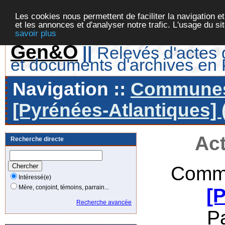
Les cookies nous permettent de faciliter la navigation et
et les annonces et d'analyser notre trafic. L'usage du s
savoir plus
Gen&O
||
Relevés d'actes d
et documents d'archives en
Navigation ::
Communes 
[Pyrénées-Atlantiques] 
Act
Recherche directe
Commu
Intéressé(e)
Mère, conjoint, témoins, parrain...
[
Recherche avancée
P