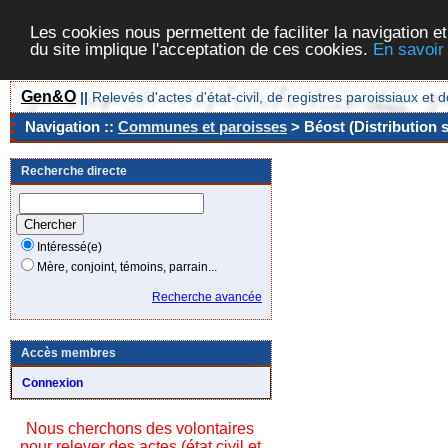
Les cookies nous permettent de faciliter la navigation et
du site implique l'acceptation de ces cookies.
En savoir
Gen&O
||
Relevés d'actes d'état-civil, de registres paroissiaux 
Navigation ::
Communes et paroisses
> Béost (Distribution 
Recherche directe
Intéressé(e)
Mère, conjoint, témoins, parrain...
Recherche avancée
Accès membres
Connexion
Nous cherchons des volontaires
pour relever des actes (état civil et