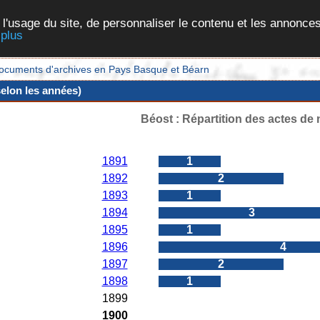
 l'usage du site, de personnaliser le contenu et les annonces
 plus
et documents d'archives en Pays Basque et Béarn
selon les années)
Béost : Répartition des actes de
Années
Nombres d'actes
1891
1
1892
2
1893
1
1894
3
1895
1
1896
4
1897
2
1898
1
1899
0
1900
0