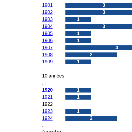
1901
3
1902
3
1903
1
1904
3
1905
1
1906
1
1907
4
1908
2
1909
1
...
10 années
...
1920
1
1921
1
1922
0
1923
1
1924
2
...