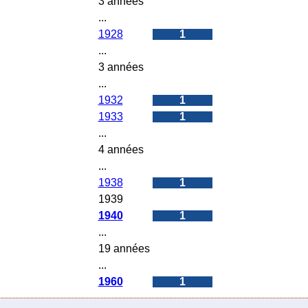
3 années
...
1928
1
...
3 années
...
1932
1
1933
1
...
4 années
...
1938
1
1939
0
1940
1
...
19 années
...
1960
1