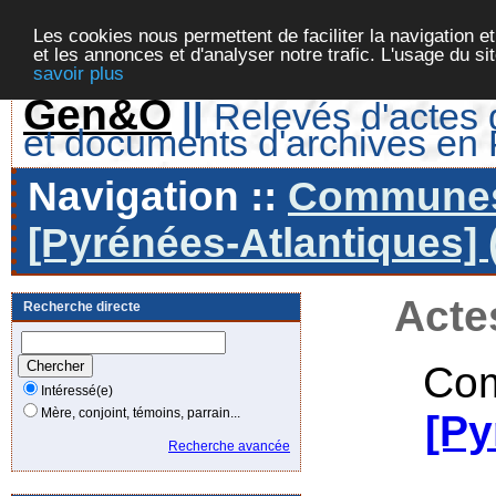
Les cookies nous permettent de faciliter la navigation et
et les annonces et d'analyser notre trafic. L'usage du s
savoir plus
Gen&O
||
Relevés d'actes d
et documents d'archives en
Navigation ::
Communes 
[Pyrénées-Atlantiques] 
Acte
Recherche directe
Com
Intéressé(e)
Mère, conjoint, témoins, parrain...
[Py
Recherche avancée