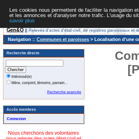
Les cookies nous permettent de faciliter la navigation et
et les annonces et d'analyser notre trafic. L'usage du s
savoir plus
Gen&O
||
Relevés d'actes d'état-civil, de registres paroissiaux 
Navigation ::
Communes et paroisses
> Localisation d'une c
Com
Recherche directe
[
Intéressé(e)
Mère, conjoint, témoins, parrain...
Recherche avancée
Accès membres
Connexion
Nous cherchons des volontaires
pour relever des actes (état civil et