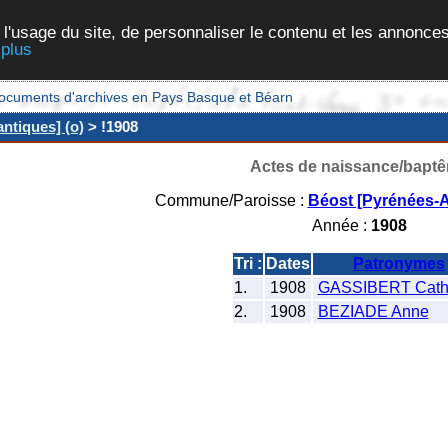
 l'usage du site, de personnaliser le contenu et les annonces
 plus
et documents d'archives en Pays Basque et Béarn
ntiques] (o)
> !1908
Actes de naissance/bapt
Commune/Paroisse :
Béost [Pyrénées-A
Année :
1908
Tri :
Dates
Patronymes
1.
1908
GASSIBERT Cath
2.
1908
BEZIADE Anne