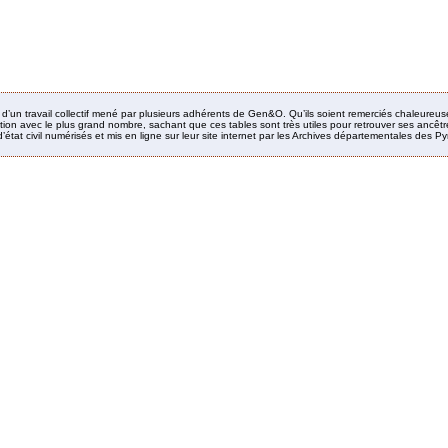
it d’un travail collectif mené par plusieurs adhérents de Gen&O. Qu’ils soient remerciés chaleureus
ion avec le plus grand nombre, sachant que ces tables sont très utiles pour retrouver ses ancêtres
’état civil numérisés et mis en ligne sur leur site internet par les Archives départementales des 