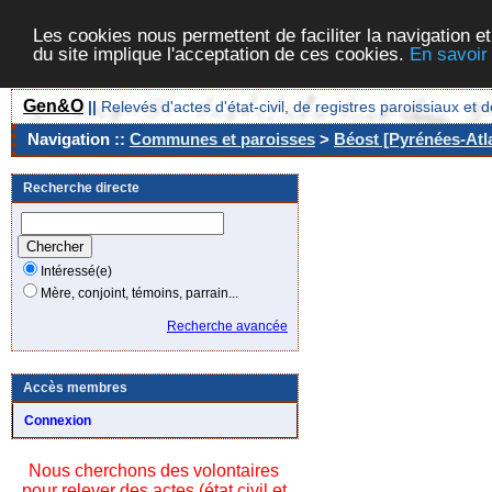
Les cookies nous permettent de faciliter la navigation et
du site implique l'acceptation de ces cookies.
En savoir
Gen&O
||
Relevés d'actes d'état-civil, de registres paroissiaux 
Navigation ::
Communes et paroisses
>
Béost [Pyrénées-Atla
Recherche directe
Intéressé(e)
Mère, conjoint, témoins, parrain...
Recherche avancée
Accès membres
Connexion
Nous cherchons des volontaires
pour relever des actes (état civil et