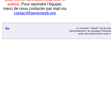
autres).
Pour rejoindre l'équipe,
merci de nous contacter par mail via
contact@geneoweb.org
Top
Le chantier "relevé" est le fru
bénévolement, de partager l’informat
partir des photos des actes d