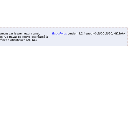
ement car ils permettent ainsi,
ExpoActes
version 3.2.4-prod (©
2005-2026, ADSoft)
. Ce travail de relevé est réalisé à
Pyrénées-Atlantiques (AD 64).