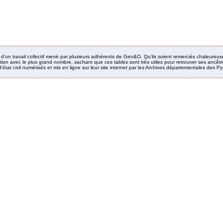
it d’un travail collectif mené par plusieurs adhérents de Gen&O. Qu’ils soient remerciés chaleureus
ion avec le plus grand nombre, sachant que ces tables sont très utiles pour retrouver ses ancêtres
’état civil numérisés et mis en ligne sur leur site internet par les Archives départementales des 