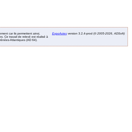
ement car ils permettent ainsi,
ExpoActes
version 3.2.4-prod (©
2005-2026, ADSoft)
. Ce travail de relevé est réalisé à
Pyrénées-Atlantiques (AD 64).