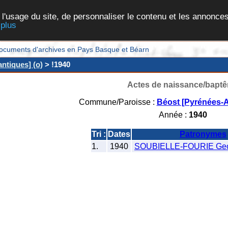
 l'usage du site, de personnaliser le contenu et les annonces
 plus
et documents d'archives en Pays Basque et Béarn
ntiques] (o)
> !1940
Actes de naissance/bapt
Commune/Paroisse :
Béost [Pyrénées-A
Année :
1940
Tri :
Dates
Patronymes
1.
1940
SOUBIELLE-FOURIE Geor