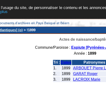
 l'usage du site, de personnaliser le contenu et les annonces
 plus
et documents d'archives en Pays Basque et Béarn
lantiques] (o)
> !1899
Actes de naissance/bapt
Commune/Paroisse :
Espiute [Pyrénées-
Année :
1899
Tri :
Dates
Patronymes
1.
1899
ARBOUET Pierre L
2.
1899
GARAT Roger
3.
1899
LACROIX Marie