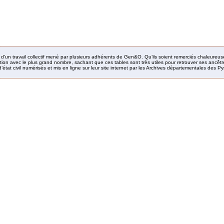
it d’un travail collectif mené par plusieurs adhérents de Gen&O. Qu’ils soient remerciés chaleureus
ion avec le plus grand nombre, sachant que ces tables sont très utiles pour retrouver ses ancêtres
’état civil numérisés et mis en ligne sur leur site internet par les Archives départementales des 