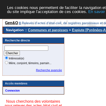
Les cookies nous permettent de faciliter la navigation et
du site implique l'acceptation de ces cookies.
En savoir
Gen&O
||
Relevés d'actes d'état-civil, de registres paroissiaux 
Navigation ::
Communes et paroisses
>
Espiute [Pyrénées-At
Recherche directe
Intéressé(e)
Mère, conjoint, témoins, parrain...
Recherche avancée
Accès membres
Connexion
Nous cherchons des volontaires
pour relever des actes (état civil et