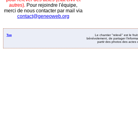
autres).
Pour rejoindre l'équipe,
merci de nous contacter par mail via
contact@geneoweb.org
Top
Le chantier "relevé" est le fru
bénévolement, de partager l’informat
partir des photos des actes d