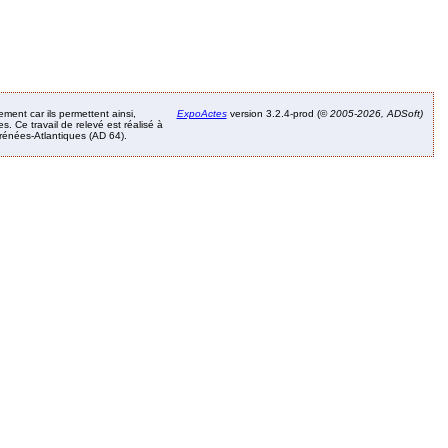
ement car ils permettent ainsi,
ExpoActes
version 3.2.4-prod (©
2005-2026, ADSoft)
. Ce travail de relevé est réalisé à
Pyrénées-Atlantiques (AD 64).