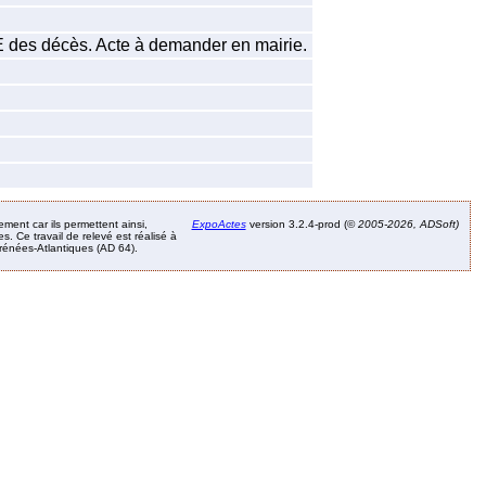
EE des décès. Acte à demander en mairie.
ement car ils permettent ainsi,
ExpoActes
version 3.2.4-prod (©
2005-2026, ADSoft)
. Ce travail de relevé est réalisé à
Pyrénées-Atlantiques (AD 64).