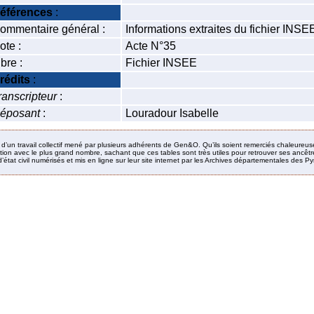
éférences
:
ommentaire général :
Informations extraites du fichier INS
ote :
Acte N°35
ibre :
Fichier INSEE
rédits
:
ranscripteur
:
éposant
:
Louradour Isabelle
it d’un travail collectif mené par plusieurs adhérents de Gen&O. Qu’ils soient remerciés chaleureus
ion avec le plus grand nombre, sachant que ces tables sont très utiles pour retrouver ses ancêtres
’état civil numérisés et mis en ligne sur leur site internet par les Archives départementales des 