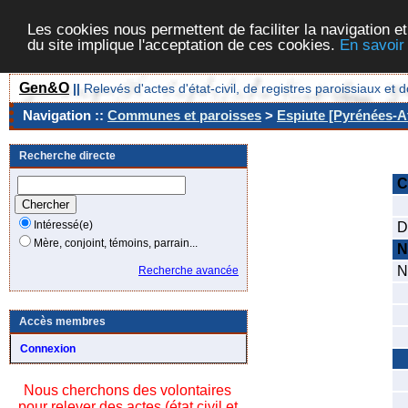
Les cookies nous permettent de faciliter la navigation et
du site implique l'acceptation de ces cookies.
En savoir
Gen&O
||
Relevés d'actes d'état-civil, de registres paroissiaux 
Navigation ::
Communes et paroisses
>
Espiute [Pyrénées-At
Recherche directe
C
C
Intéressé(e)
D
Mère, conjoint, témoins, parrain...
N
N
Recherche avancée
D
S
Accès membres
C
Connexion
N
Nous cherchons des volontaires
N
pour relever des actes (état civil et