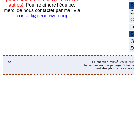
autres).
Pour rejoindre l'équipe,
R
merci de nous contacter par mail via
C
contact@geneoweb.org
C
L
C
T
D
Top
Le chantier "relevé" est le fru
bénévolement, de partager l’informat
partir des photos des actes d