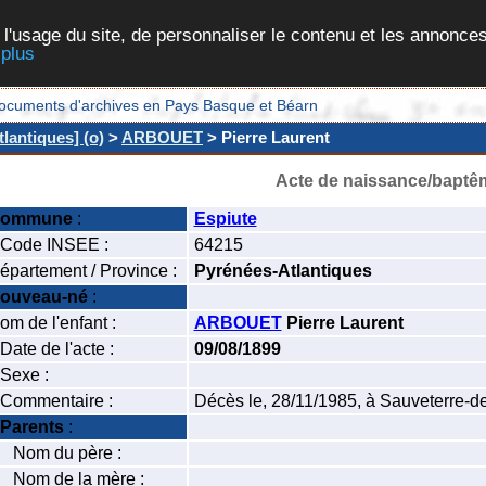
 l'usage du site, de personnaliser le contenu et les annonces
 plus
et documents d'archives en Pays Basque et Béarn
lantiques] (o)
>
ARBOUET
> Pierre Laurent
Acte de naissance/baptê
ommune
:
Espiute
ode INSEE :
64215
épartement / Province :
Pyrénées-Atlantiques
ouveau-né
:
om de l'enfant :
ARBOUET
Pierre Laurent
ate de l'acte :
09/08/1899
exe :
ommentaire :
Décès le, 28/11/1985, à Sauveterre-d
Parents
:
om du père :
om de la mère :