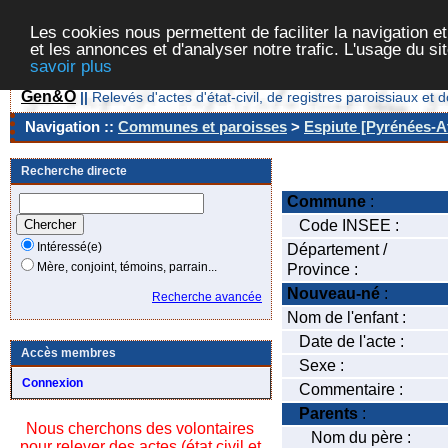
Les cookies nous permettent de faciliter la navigation et
et les annonces et d'analyser notre trafic. L'usage du s
savoir plus
Gen&O
||
Relevés d'actes d'état-civil, de registres paroissiaux 
Navigation ::
Communes et paroisses
>
Espiute [Pyrénées-At
Recherche directe
Commune
:
Code INSEE :
Intéressé(e)
Département /
Mère, conjoint, témoins, parrain...
Province :
Nouveau-né
:
Recherche avancée
Nom de l'enfant :
Date de l'acte :
Accès membres
Sexe :
Connexion
Commentaire :
Parents
:
Nous cherchons des volontaires
Nom du père :
pour relever des actes (état civil et