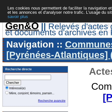
Les cookies nous permettent de faciliter la navigation et
et les annonces et d'analyser notre trafic. L'usage du s
savoir plus
Gen&O
||
Relevés d'actes d
et documents d'archives en
Navigation ::
Communes 
[Pyrénées-Atlantiques] 
Acte
Recherche directe
Com
Intéressé(e)
Mère, conjoint, témoins, parrain...
[
Recherche avancée