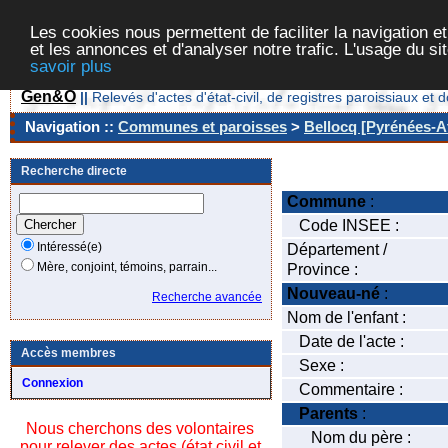
Les cookies nous permettent de faciliter la navigation et
et les annonces et d'analyser notre trafic. L'usage du s
savoir plus
Gen&O
||
Relevés d'actes d'état-civil, de registres paroissiaux 
Navigation ::
Communes et paroisses
>
Bellocq [Pyrénées-At
Recherche directe
Commune
:
Code INSEE :
Intéressé(e)
Département /
Mère, conjoint, témoins, parrain...
Province :
Nouveau-né
:
Recherche avancée
Nom de l'enfant :
Date de l'acte :
Accès membres
Sexe :
Connexion
Commentaire :
Parents
:
Nous cherchons des volontaires
Nom du père :
pour relever des actes (état civil et