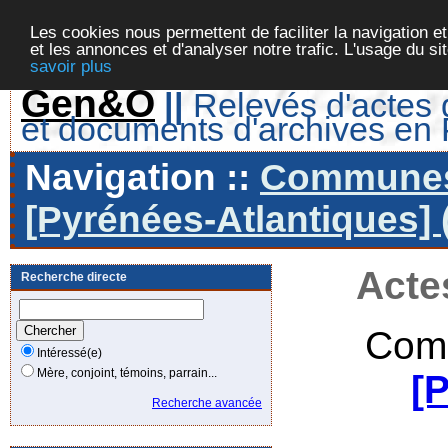
Les cookies nous permettent de faciliter la navigation et
et les annonces et d'analyser notre trafic. L'usage du s
savoir plus
Gen&O
||
Relevés d'actes d
et documents d'archives en
Navigation ::
Communes 
[Pyrénées-Atlantiques] 
Acte
Recherche directe
Com
Intéressé(e)
Mère, conjoint, témoins, parrain...
[
Recherche avancée