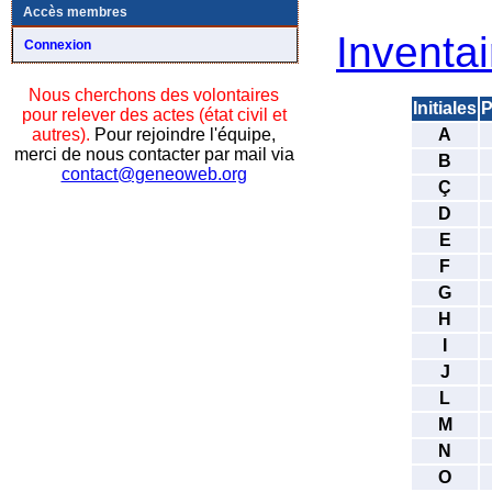
Accès membres
Inventai
Connexion
Nous cherchons des volontaires
Initiales
P
pour relever des actes (état civil et
A
autres).
Pour rejoindre l'équipe,
merci de nous contacter par mail via
B
contact@geneoweb.org
Ç
D
E
F
G
H
I
J
L
M
N
O