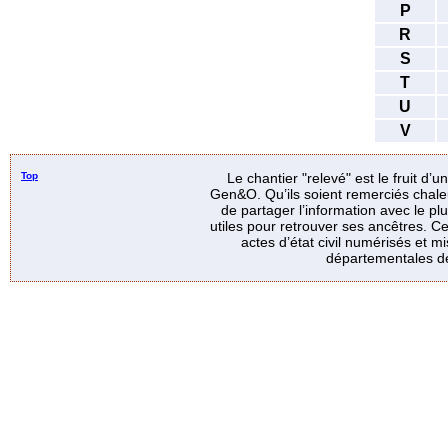
P
R
S
T
U
V
Top
Le chantier "relevé" est le fruit d’
Gen&O. Qu’ils soient remerciés chale
de partager l’information avec le p
utiles pour retrouver ses ancêtres. Ce
actes d’état civil numérisés et mi
départementales de