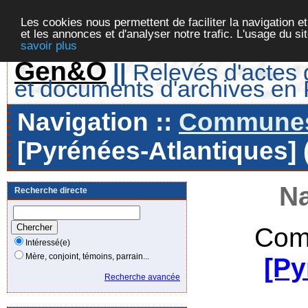
Les cookies nous permettent de faciliter la navigation et
et les annonces et d'analyser notre trafic. L'usage du s
savoir plus
Gen&O
||
Relevés d'actes d
et documents d'archives en
Navigation ::
Communes 
[Pyrénées-Atlantiques] 
Na
Recherche directe
Com
Intéressé(e)
Mère, conjoint, témoins, parrain...
[Py
Recherche avancée