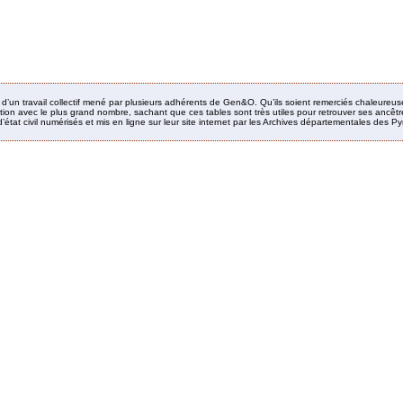
it d’un travail collectif mené par plusieurs adhérents de Gen&O. Qu’ils soient remerciés chaleureus
ion avec le plus grand nombre, sachant que ces tables sont très utiles pour retrouver ses ancêtres
’état civil numérisés et mis en ligne sur leur site internet par les Archives départementales des 