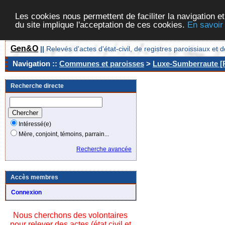
Les cookies nous permettent de faciliter la navigation et
du site implique l'acceptation de ces cookies.
En savoir
Gen&O
||
Relevés d'actes d'état-civil, de registres paroissiaux 
Navigation ::
Communes et paroisses
>
Luxe-Sumberraute [P
Recherche directe
Intéressé(e)
Mère, conjoint, témoins, parrain...
Recherche avancée
Accès membres
Connexion
Nous cherchons des volontaires
pour relever des actes (état civil et