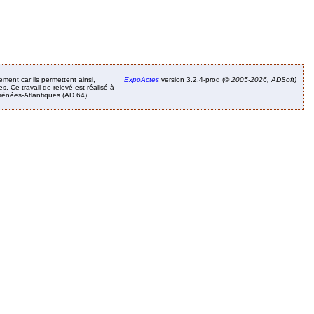
ement car ils permettent ainsi,
ExpoActes
version 3.2.4-prod (©
2005-2026, ADSoft)
. Ce travail de relevé est réalisé à
Pyrénées-Atlantiques (AD 64).