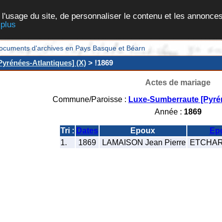
 l'usage du site, de personnaliser le contenu et les annonces
 plus
et documents d'archives en Pays Basque et Béarn
yrénées-Atlantiques] (X)
> !1869
Actes de mariage
Commune/Paroisse :
Luxe-Sumberraute [Pyrén
Année :
1869
Tri :
Dates
Epoux
Ep
1.
1869
LAMAISON Jean Pierre
ETCHART