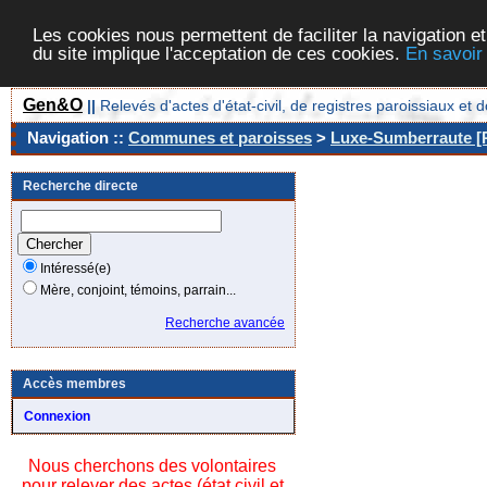
Les cookies nous permettent de faciliter la navigation et
du site implique l'acceptation de ces cookies.
En savoir
Gen&O
||
Relevés d'actes d'état-civil, de registres paroissiaux 
Navigation ::
Communes et paroisses
>
Luxe-Sumberraute [P
Recherche directe
Intéressé(e)
Mère, conjoint, témoins, parrain...
Recherche avancée
Accès membres
Connexion
Nous cherchons des volontaires
pour relever des actes (état civil et