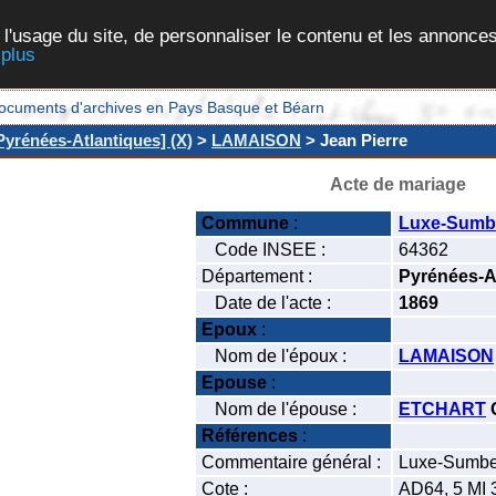
 l'usage du site, de personnaliser le contenu et les annonces
 plus
et documents d'archives en Pays Basque et Béarn
yrénées-Atlantiques] (X)
>
LAMAISON
> Jean Pierre
Acte de mariage
Commune
:
Luxe-Sumb
Code INSEE :
64362
Département :
Pyrénées-A
Date de l'acte :
1869
Epoux
:
Nom de l'époux :
LAMAISON
Epouse
:
Nom de l'épouse :
ETCHART
Références
:
Commentaire général :
Luxe-Sumbe
Cote :
AD64, 5 MI 