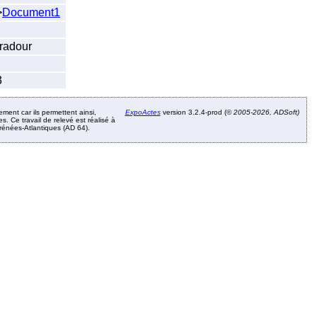
>
Document1
uradour
3
ement car ils permettent ainsi,
ExpoActes
version 3.2.4-prod (©
2005-2026, ADSoft)
. Ce travail de relevé est réalisé à
Pyrénées-Atlantiques (AD 64).