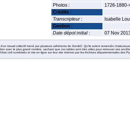
Photos :
1726-1880-
Crédits
:
Transcripteur
:
Isabelle Lo
Gestion
:
Date dépot initial
:
07 Nov 201
it d’un travail collectif mené par plusieurs adhérents de Gen&O. Qu’ils soient remerciés chaleureus
ion avec le plus grand nombre, sachant que ces tables sont très utiles pour retrouver ses ancêtres
’état civil numérisés et mis en ligne sur leur site internet par les Archives départementales des 