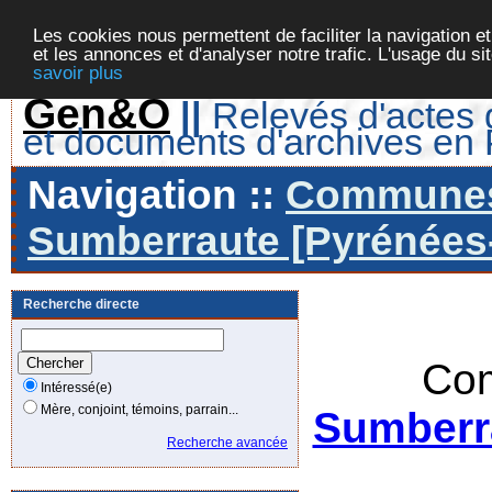
Les cookies nous permettent de faciliter la navigation et
et les annonces et d'analyser notre trafic. L'usage du s
savoir plus
Gen&O
||
Relevés d'actes d
et documents d'archives en
Navigation ::
Communes 
Sumberraute [Pyrénées-
Recherche directe
Com
Intéressé(e)
Mère, conjoint, témoins, parrain...
Sumberra
Recherche avancée