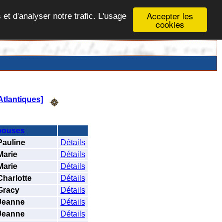
Accepter les
 et d'analyser notre trafic. L'usage
cookies
tlantiques]
pouses
auline
Détails
arie
Détails
arie
Détails
harlotte
Détails
racy
Détails
Jeanne
Détails
Jeanne
Détails