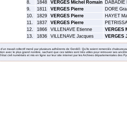
8.
1848
VERGES Michel Romain
DABADIE M
9.
1811
VERGES Pierre
DORE Gra
10.
1829
VERGES Pierre
HAYET Ma
11.
1837
VERGES Pierre
PETRISSA
12.
1866
VILLENAVE Etienne
VERGES M
13.
1836
VILLENAVE Jacques
VERGES 
it d’un travail collectif mené par plusieurs adhérents de Gen&O. Qu’ils soient remerciés chaleureus
ion avec le plus grand nombre, sachant que ces tables sont très utiles pour retrouver ses ancêtres
’état civil numérisés et mis en ligne sur leur site internet par les Archives départementales des 