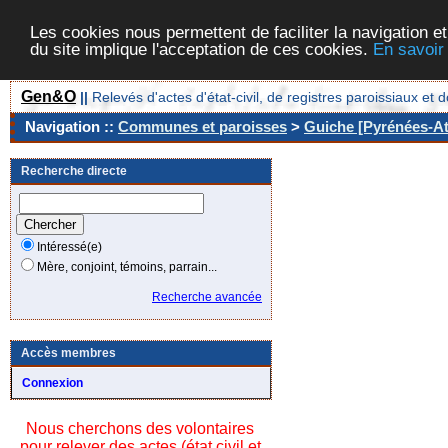
Les cookies nous permettent de faciliter la navigation et
du site implique l'acceptation de ces cookies.
En savoir
Gen&O
||
Relevés d'actes d'état-civil, de registres paroissiaux 
Navigation ::
Communes et paroisses
>
Guiche [Pyrénées-At
Recherche directe
Intéressé(e)
Mère, conjoint, témoins, parrain...
Recherche avancée
Accès membres
Connexion
Nous cherchons des volontaires
pour relever des actes (état civil et