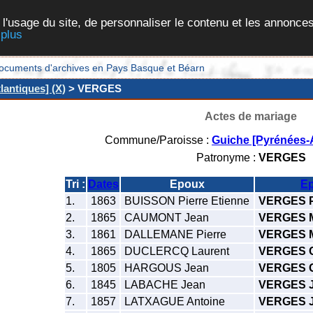
 l'usage du site, de personnaliser le contenu et les annonces
 plus
et documents d'archives en Pays Basque et Béarn
lantiques] (X)
> VERGES
Actes de mariage
Commune/Paroisse :
Guiche [Pyrénées-A
Patronyme :
VERGES
Tri :
Dates
Epoux
E
1.
1863
BUISSON Pierre Etienne
VERGES P
2.
1865
CAUMONT Jean
VERGES M
3.
1861
DALLEMANE Pierre
VERGES M
4.
1865
DUCLERCQ Laurent
VERGES C
5.
1805
HARGOUS Jean
VERGES G
6.
1845
LABACHE Jean
VERGES 
7.
1857
LATXAGUE Antoine
VERGES 