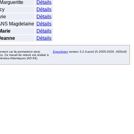
argueritte
Détails
cy
Détails
rie
Détails
NS Magdelaine
Détails
arie
Détails
Jeanne
Détails
ement car ils permettent ainsi,
ExpoActes
version 3.2.4-prod (©
2005-2026, ADSoft)
. Ce travail de relevé est réalisé à
Pyrénées-Atlantiques (AD 64).