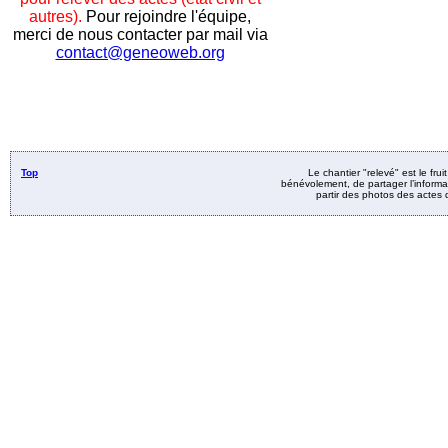
autres).
Pour rejoindre l'équipe,
merci de nous contacter par mail via
contact@geneoweb.org
Top
Le chantier "relevé" est le fru
bénévolement, de partager l’informat
partir des photos des actes d