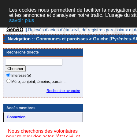
Les cookies nous permettent de faciliter la navigation et
et les annonces et d'analyser notre trafic. L'usage du s
savoir plus
Gen&O
||
Relevés d'actes d'état-civil, de registres paroissiaux 
Navigation ::
Communes et paroisses
>
Guiche [Pyrénées-At
Recherche directe
Intéressé(e)
Mère, conjoint, témoins, parrain...
Recherche avancée
Accès membres
Connexion
Nous cherchons des volontaires
pour relever des actes (état civil et