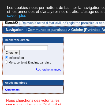
Les cookies nous permettent de faciliter la navigation et
et les annonces et d'analyser notre trafic. L'usage du s
savoir plus
Gen&O
||
Relevés d'actes d'état-civil, de registres paroissiaux 
Navigation ::
Communes et paroisses
>
Guiche [Pyrénées-At
Recherche directe
Intéressé(e)
Mère, conjoint, témoins, parrain...
Recherche avancée
Accès membres
Connexion
Nous cherchons des volontaires
pour relever des actes (état civil et