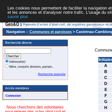
Les cookies nous permettent de faciliter la navigation et
et les annonces et d'analyser notre trafic. L'usage du s
savoir plus
Gen&O
||
Relevés d'actes d'état-civil, de registres paroissiaux 
Navigation ::
Communes et paroisses
> Castetnau-Camblong 
Recherche directe
Commune/
Initiale
Intéressé(e)
A
Mère, conjoint, témoins, parrain...
B
Recherche avancée
C
D
Accès membres
E
F
Connexion
G
Nous cherchons des volontaires
H
pour relever des actes (état civil et