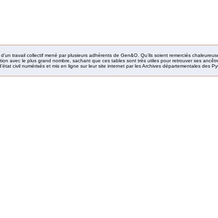
it d’un travail collectif mené par plusieurs adhérents de Gen&O. Qu’ils soient remerciés chaleureus
ion avec le plus grand nombre, sachant que ces tables sont très utiles pour retrouver ses ancêtres
’état civil numérisés et mis en ligne sur leur site internet par les Archives départementales des 