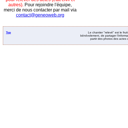
autres).
Pour rejoindre l'équipe,
merci de nous contacter par mail via
contact@geneoweb.org
Top
Le chantier "relevé" est le fru
bénévolement, de partager l’informat
partir des photos des actes d