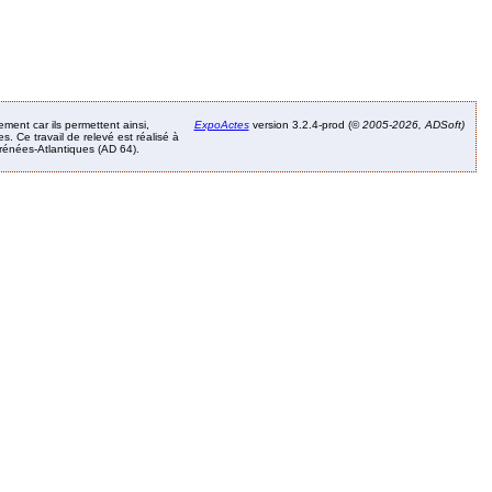
ement car ils permettent ainsi,
ExpoActes
version 3.2.4-prod (©
2005-2026, ADSoft)
. Ce travail de relevé est réalisé à
Pyrénées-Atlantiques (AD 64).