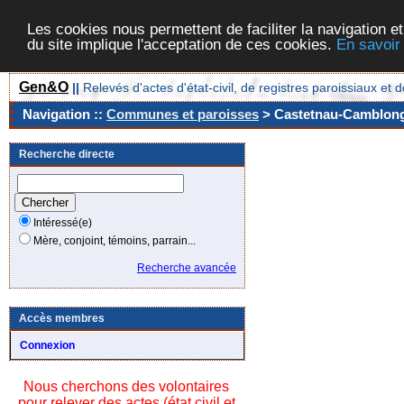
Les cookies nous permettent de faciliter la navigation et
du site implique l'acceptation de ces cookies.
En savoir
Gen&O
||
Relevés d'actes d'état-civil, de registres paroissiaux 
Navigation ::
Communes et paroisses
> Castetnau-Camblong 
Recherche directe
Intéressé(e)
Mère, conjoint, témoins, parrain...
Recherche avancée
Accès membres
Connexion
Nous cherchons des volontaires
pour relever des actes (état civil et