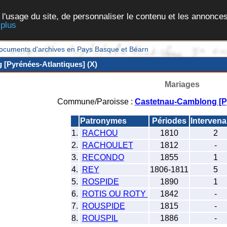
 l'usage du site, de personnaliser le contenu et les annonces
 plus
et documents d'archives en Pays Basque et Béarn
[Pyrénées-Atlantiques] (X)
Mariages
Commune/Paroisse :
Castetnau-Camblong [Py
Patronymes
Périodes
Intervena
1.
RACHOU
1810
2
2.
RACHOULET
1812
-
3.
RECONDO
1855
1
4.
REY
1806-1811
5
5.
ROSPIDE
1890
1
6.
ROTIS OU ROTY
1842
-
7.
ROUSPIDE
1815
-
8.
ROUSPIL
1886
-