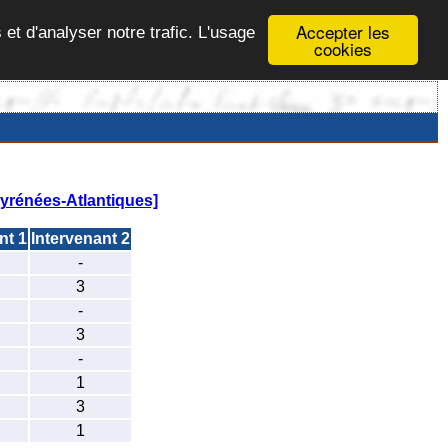
Accepter les
 et d'analyser notre trafic. L'usage
cookies
rénées-Atlantiques]
nt 1
Intervenant 2
-
3
-
3
-
1
3
1