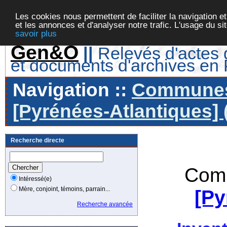
Les cookies nous permettent de faciliter la navigation et
et les annonces et d'analyser notre trafic. L'usage du s
savoir plus
Gen&O
||
Relevés d'actes d
et documents d'archives en
Navigation ::
Communes 
[Pyrénées-Atlantiques] 
Recherche directe
Comm
Intéressé(e)
Mère, conjoint, témoins, parrain...
[Py
Recherche avancée