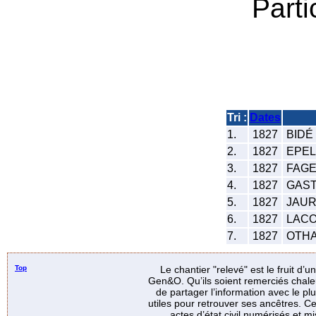
Parti
Tri :
Dates
1.
1827
BIDÉ 
2.
1827
EPELL
3.
1827
FAGET
4.
1827
GAST
5.
1827
JAUR
6.
1827
LACO 
7.
1827
OTHAR
Top
Le chantier "relevé" est le fruit d’
Gen&O. Qu’ils soient remerciés chale
de partager l’information avec le p
utiles pour retrouver ses ancêtres. Ce
actes d’état civil numérisés et mi