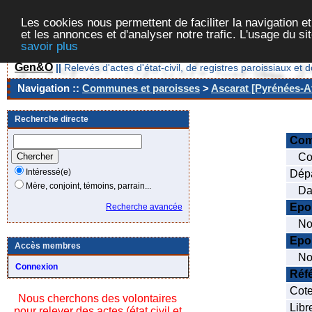
Les cookies nous permettent de faciliter la navigation et
et les annonces et d'analyser notre trafic. L'usage du s
savoir plus
Gen&O
||
Relevés d'actes d'état-civil, de registres paroissiaux 
Navigation ::
Communes et paroisses
>
Ascarat [Pyrénées-At
Recherche directe
Co
Cod
Intéressé(e)
Dépa
Mère, conjoint, témoins, parrain...
Date
Epo
Recherche avancée
Nom
Epo
Accès membres
Nom
Connexion
Réf
Cote
Nous cherchons des volontaires
Libr
pour relever des actes (état civil et