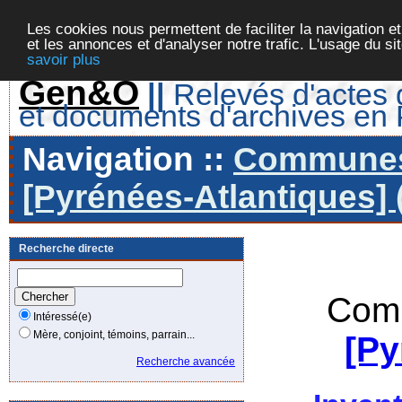
Les cookies nous permettent de faciliter la navigation et
et les annonces et d'analyser notre trafic. L'usage du s
savoir plus
Gen&O
||
Relevés d'actes d
et documents d'archives en
Navigation ::
Communes 
[Pyrénées-Atlantiques] 
Recherche directe
Comm
Intéressé(e)
Mère, conjoint, témoins, parrain...
[Py
Recherche avancée