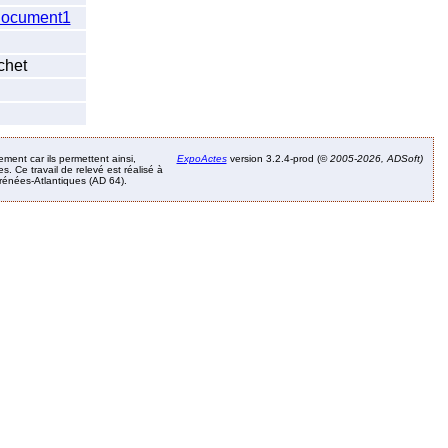
ocument1
chet
ement car ils permettent ainsi,
ExpoActes
version 3.2.4-prod (©
2005-2026, ADSoft)
. Ce travail de relevé est réalisé à
Pyrénées-Atlantiques (AD 64).