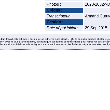
Photos :
1823-1832->
D
Crédits
:
Transcripteur
:
Armand Curut
Gestion
:
Date dépot initial
:
29 Sep 2015
it d’un travail collectif mené par plusieurs adhérents de Gen&O. Qu’ils soient remerciés chaleureus
ion avec le plus grand nombre, sachant que ces tables sont très utiles pour retrouver ses ancêtres
’état civil numérisés et mis en ligne sur leur site internet par les Archives départementales des 