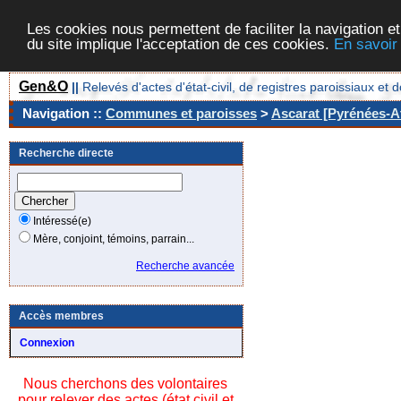
Les cookies nous permettent de faciliter la navigation et
du site implique l'acceptation de ces cookies.
En savoir
Gen&O
||
Relevés d'actes d'état-civil, de registres paroissiaux 
Navigation ::
Communes et paroisses
>
Ascarat [Pyrénées-At
Recherche directe
Intéressé(e)
Mère, conjoint, témoins, parrain...
Recherche avancée
Accès membres
Connexion
Nous cherchons des volontaires
pour relever des actes (état civil et