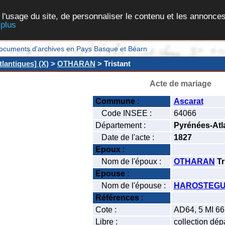
 l'usage du site, de personnaliser le contenu et les annonces
 plus
et documents d'archives en Pays Basque et Béarn
lantiques] (X)
>
OTHARAN
> Tristant
Acte de mariage
Commune
:
Ascarat
Code INSEE :
64066
Département :
Pyrénées-Atl
Date de l'acte :
1827
Epoux
:
Nom de l'époux :
OTHARAN
Tr
Epouse
:
Nom de l'épouse :
HAROSTEG
Références
:
Cote :
AD64, 5 MI 66
Libre :
collection dép