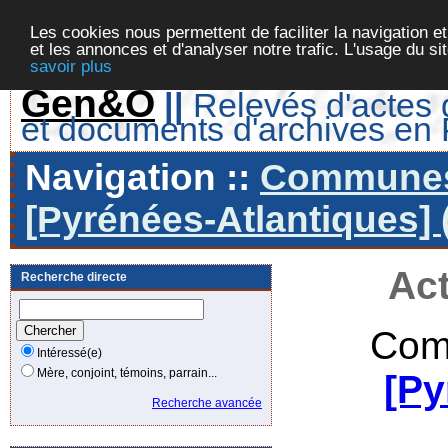
Les cookies nous permettent de faciliter la navigation et
et les annonces et d'analyser notre trafic. L'usage du s
savoir plus
Gen&O
||
Relevés d'actes d
et documents d'archives en
Navigation ::
Communes 
[Pyrénées-Atlantiques] 
Act
Recherche directe
Com
Intéressé(e)
Mère, conjoint, témoins, parrain...
[Py
Recherche avancée