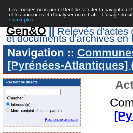
Les cookies nous permettent de faciliter la navigation et
et les annonces et d'analyser notre trafic. L'usage du s
savoir plus
Gen&O
||
Relevés d'actes d
et documents d'archives en
Navigation ::
Communes 
[Pyrénées-Atlantiques] 
Act
Recherche directe
Com
Intéressé(e)
Mère, conjoint, témoins, parrain...
[Py
Recherche avancée