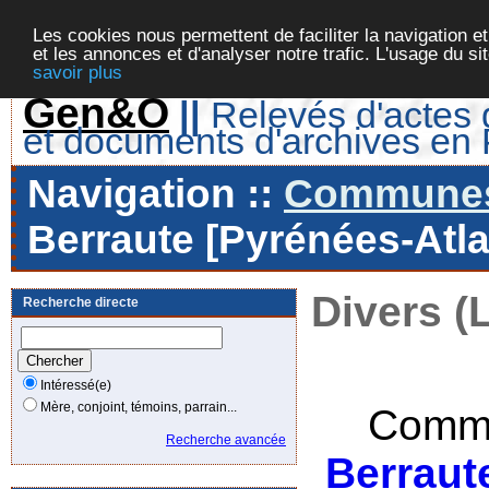
Les cookies nous permettent de faciliter la navigation et
et les annonces et d'analyser notre trafic. L'usage du s
savoir plus
Gen&O
||
Relevés d'actes d
et documents d'archives en
Navigation ::
Communes 
Berraute [Pyrénées-Atla
Divers (
Recherche directe
Intéressé(e)
Mère, conjoint, témoins, parrain...
Commu
Recherche avancée
Berraut