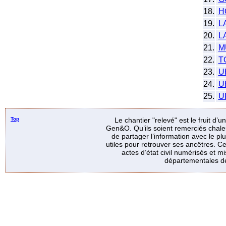
18.
H
19.
L
20.
L
21.
M
22.
T
23.
U
24.
U
25.
U
Top
Le chantier "relevé" est le fruit d’
Gen&O. Qu’ils soient remerciés chale
de partager l’information avec le p
utiles pour retrouver ses ancêtres. Ce
actes d’état civil numérisés et mi
départementales de