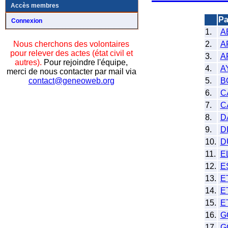
Accès membres
Pa
Connexion
1.
A
2.
A
Nous cherchons des volontaires
pour relever des actes (état civil et
3.
A
autres).
Pour rejoindre l'équipe,
4.
A
merci de nous contacter par mail via
5.
B
contact@geneoweb.org
6.
C
7.
C
8.
D
9.
D
10.
D
11.
E
12.
E
13.
E
14.
E
15.
E
16.
G
17.
G