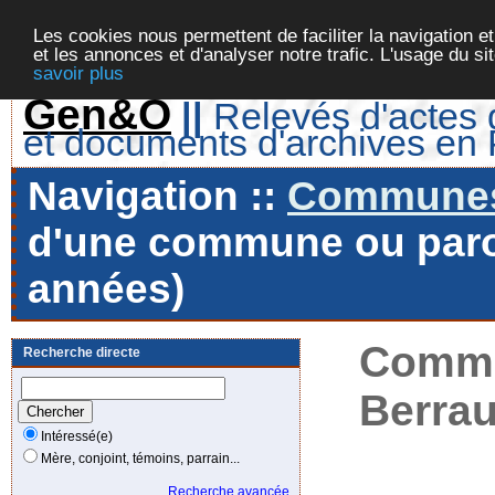
Les cookies nous permettent de faciliter la navigation et
et les annonces et d'analyser notre trafic. L'usage du s
savoir plus
Gen&O
||
Relevés d'actes d
et documents d'archives en
Navigation ::
Communes 
d'une commune ou paroi
années)
Commu
Recherche directe
Berrau
Intéressé(e)
Mère, conjoint, témoins, parrain...
Recherche avancée