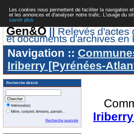
Les cookies nous permettent de faciliter la navigation et
et les annonces et d'analyser notre trafic. L'usage du s
savoir plus
Gen&O
||
Relevés d'actes d
et documents d'archives en
Navigation ::
Communes 
Iriberry [Pyrénées-Atlan
Recherche directe
Comm
Intéressé(e)
Mère, conjoint, témoins, parrain...
Iriberr
Recherche avancée