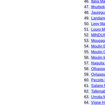
46.
Italia M
47.
Ithurbid
48.
Jauregu
49.
Landarr
50.
Lepy Ma
51.
Louro M
52.
MINDU
53.
Mougag
54.
Moulin 
55.
Moulin 
56.
Moulin I
57.
Naguila
58.
Olhasso
59.
Oylaagu
60.
Pecoits
61.
Salano 
62.
Taferna
63.
Urrutia
64.
Vigne H