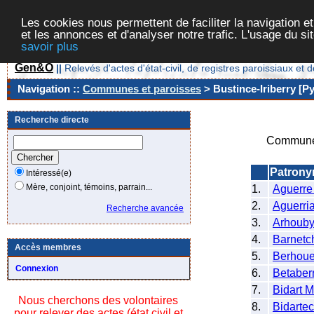
Les cookies nous permettent de faciliter la navigation et
et les annonces et d'analyser notre trafic. L'usage du s
savoir plus
Gen&O
||
Relevés d'actes d'état-civil, de registres paroissiaux 
Navigation ::
Communes et paroisses
> Bustince-Iriberry [P
Recherche directe
Commune/
Patron
Intéressé(e)
Mère, conjoint, témoins, parrain...
1.
Aguerre
2.
Aguerri
Recherche avancée
3.
Arhouby
4.
Barnetc
Accès membres
5.
Berhoue
Connexion
6.
Betaber
7.
Bidart 
Nous cherchons des volontaires
8.
Bidarte
pour relever des actes (état civil et