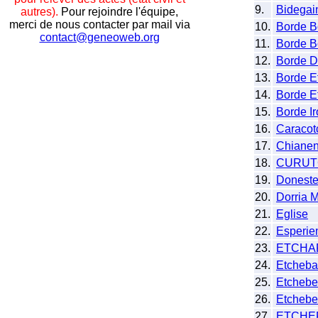
9.
Bidegai
autres).
Pour rejoindre l'équipe,
merci de nous contacter par mail via
10.
Borde B
contact@geneoweb.org
11.
Borde B
12.
Borde D
13.
Borde E
14.
Borde E
15.
Borde I
16.
Caracot
17.
Chianen
18.
CURUT
19.
Doneste
20.
Dorria 
21.
Eglise
22.
Esperie
23.
ETCHA
24.
Etcheba
25.
Etchebe
26.
Etchebe
27.
ETCHE