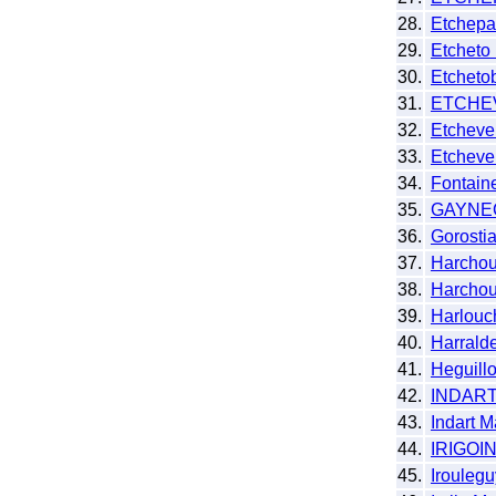
28.
Etchepa
29.
Etcheto
30.
Etcheto
31.
ETCHE
32.
Etcheve
33.
Etcheve
34.
Fontaine
35.
GAYNE
36.
Gorosti
37.
Harchou
38.
Harchou
39.
Harlouc
40.
Harrald
41.
Heguill
42.
INDAR
43.
Indart 
44.
IRIGOI
45.
Irouleg