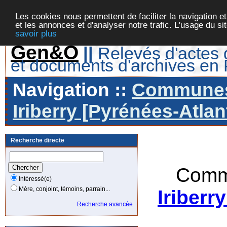
Les cookies nous permettent de faciliter la navigation et
et les annonces et d'analyser notre trafic. L'usage du s
savoir plus
Gen&O
||
Relevés d'actes d
et documents d'archives en
Navigation ::
Communes 
Iriberry [Pyrénées-Atlan
Recherche directe
Comm
Intéressé(e)
Mère, conjoint, témoins, parrain...
Iriberr
Recherche avancée