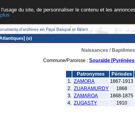
 l'usage du site, de personnaliser le contenu et les annonces
 plus
et documents d'archives en Pays Basque et Béarn
tlantiques] (o)
Naissances / Baptêmes
Commune/Paroisse :
Souraïde [Pyrénées-
Patronymes
Périodes
1.
ZAMORA
1867-1913
2.
ZUARAMURDY
1868
3.
ZAMAROA
1868-1875
4.
ZUGASTY
1910