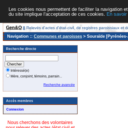
Les cookies nous permettent de faciliter la navigation et
du site implique l'acceptation de ces cookies.
En savoir
Gen&O
||
Relevés d'actes d'état-civil, de registres paroissiaux 
Navigation ::
Communes et paroisses
> Souraïde [Pyrénées-A
Recherche directe
Intéressé(e)
Mère, conjoint, témoins, parrain...
Recherche avancée
Accès membres
Connexion
Nous cherchons des volontaires
pour relever des actes (état civil et