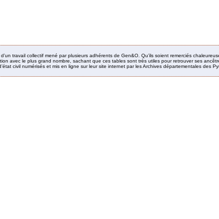
it d’un travail collectif mené par plusieurs adhérents de Gen&O. Qu’ils soient remerciés chaleureus
ion avec le plus grand nombre, sachant que ces tables sont très utiles pour retrouver ses ancêtres
’état civil numérisés et mis en ligne sur leur site internet par les Archives départementales des 