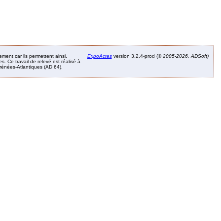
ement car ils permettent ainsi,
ExpoActes
version 3.2.4-prod (©
2005-2026, ADSoft)
. Ce travail de relevé est réalisé à
Pyrénées-Atlantiques (AD 64).