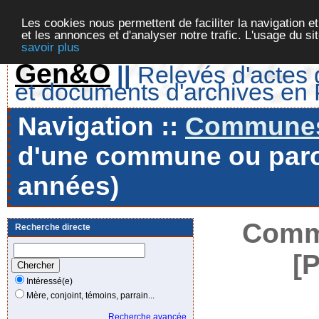
Les cookies nous permettent de faciliter la navigation et
et les annonces et d'analyser notre trafic. L'usage du s
savoir plus
Gen&O
||
Relevés d'actes d
et documents d'archives en
Navigation ::
Communes 
d'une commune ou paroi
années)
Commu
Recherche directe
[
Intéressé(e)
Mère, conjoint, témoins, parrain...
Recherche avancée