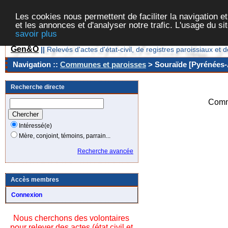
Les cookies nous permettent de faciliter la navigation et
et les annonces et d'analyser notre trafic. L'usage du s
savoir plus
Gen&O
||
Relevés d'actes d'état-civil, de registres paroissiaux 
Navigation ::
Communes et paroisses
> Souraïde [Pyrénées-A
Recherche directe
Comm
Intéressé(e)
Mère, conjoint, témoins, parrain...
Recherche avancée
Accès membres
Connexion
Nous cherchons des volontaires
pour relever des actes (état civil et