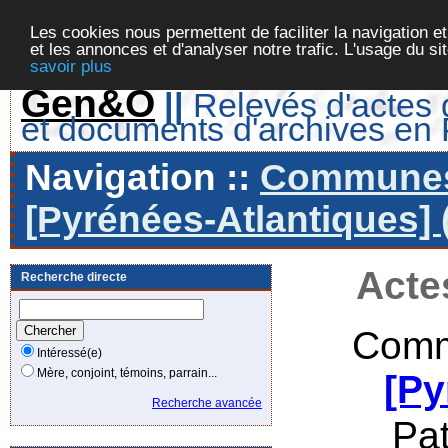
Les cookies nous permettent de faciliter la navigation et
et les annonces et d'analyser notre trafic. L'usage du s
savoir plus
Gen&O
||
Relevés d'actes d
et documents d'archives en
Navigation ::
Communes 
[Pyrénées-Atlantiques] 
Acte
Recherche directe
Comm
Intéressé(e)
Mère, conjoint, témoins, parrain...
[Py
Recherche avancée
Pa