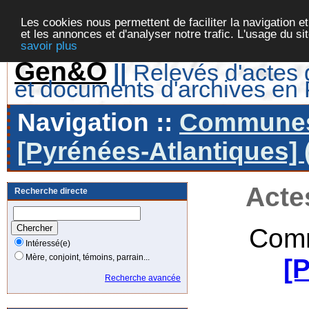
Les cookies nous permettent de faciliter la navigation et
et les annonces et d'analyser notre trafic. L'usage du s
savoir plus
Gen&O
||
Relevés d'actes d
et documents d'archives en
Navigation ::
Communes 
[Pyrénées-Atlantiques] 
Acte
Recherche directe
Comm
Intéressé(e)
Mère, conjoint, témoins, parrain...
[
Recherche avancée