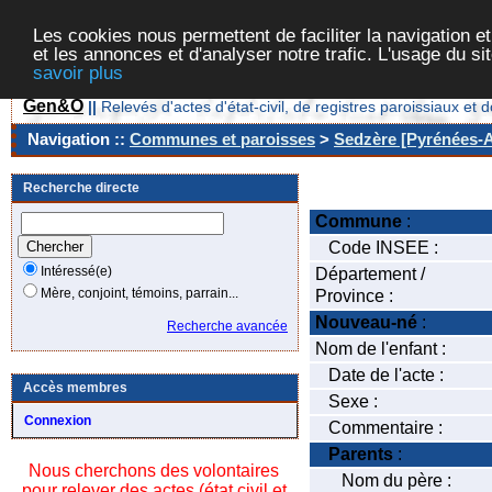
Les cookies nous permettent de faciliter la navigation et
et les annonces et d'analyser notre trafic. L'usage du s
savoir plus
Gen&O
||
Relevés d'actes d'état-civil, de registres paroissiaux 
Navigation ::
Communes et paroisses
>
Sedzère [Pyrénées-At
Recherche directe
Commune
:
Code INSEE :
Intéressé(e)
Département /
Mère, conjoint, témoins, parrain...
Province :
Nouveau-né
:
Recherche avancée
Nom de l'enfant :
Date de l'acte :
Accès membres
Sexe :
Connexion
Commentaire :
Parents
:
Nous cherchons des volontaires
Nom du père :
pour relever des actes (état civil et