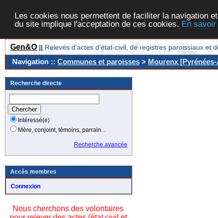
Les cookies nous permettent de faciliter la navigation et
du site implique l'acceptation de ces cookies.
En savoir
Gen&O
||
Relevés d'actes d'état-civil, de registres paroissiaux 
Navigation ::
Communes et paroisses
>
Mourenx [Pyrénées-A
Recherche directe
Intéressé(e)
Mère, conjoint, témoins, parrain...
Recherche avancée
Accès membres
Connexion
Nous cherchons des volontaires
pour relever des actes (état civil et