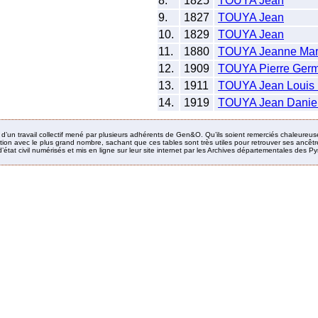
8.
1825
TOUYA Jean
9.
1827
TOUYA Jean
10.
1829
TOUYA Jean
11.
1880
TOUYA Jeanne Mar
12.
1909
TOUYA Pierre Ger
13.
1911
TOUYA Jean Louis 
14.
1919
TOUYA Jean Danie
it d’un travail collectif mené par plusieurs adhérents de Gen&O. Qu’ils soient remerciés chaleureus
ion avec le plus grand nombre, sachant que ces tables sont très utiles pour retrouver ses ancêtres
’état civil numérisés et mis en ligne sur leur site internet par les Archives départementales des 