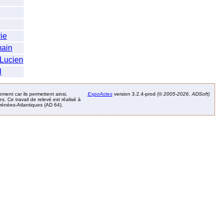
ie
main
Lucien
l
ement car ils permettent ainsi,
ExpoActes
version 3.2.4-prod (©
2005-2026, ADSoft)
. Ce travail de relevé est réalisé à
Pyrénées-Atlantiques (AD 64).