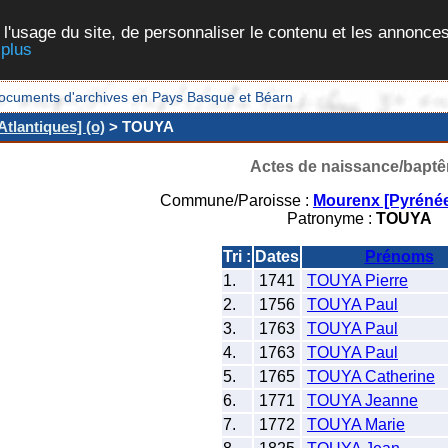
 l'usage du site, de personnaliser le contenu et les annonces
 plus
et documents d'archives en Pays Basque et Béarn
tlantiques] (o)
> TOUYA
Actes de naissance/bapt
Commune/Paroisse :
Mourenx [Pyrénée
Patronyme :
TOUYA
Tri :
Dates
Prénoms
1.
1741
TOUYA Pierre
2.
1756
TOUYA Paul
3.
1763
TOUYA Paul
4.
1763
TOUYA Paul
5.
1765
TOUYA Catherine
6.
1771
TOUYA Jeanne
7.
1772
TOUYA Marie