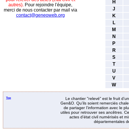
H
autres).
Pour rejoindre l'équipe,
J
merci de nous contacter par mail via
contact@geneoweb.org
K
L
M
N
P
R
S
T
U
V
W
Top
Le chantier "relevé" est le fruit d’
Gen&O. Qu’ils soient remerciés chale
de partager l’information avec le p
utiles pour retrouver ses ancêtres. Ce
actes d’état civil numérisés et mi
départementales de