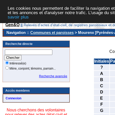
Les cookies nous permettent de faciliter la navigation et
et les annonces et d'analyser notre trafic. L'usage du s
savoir plus
Gen&O
||
Relevés d'actes d'état-civil, de registres paroissiaux 
Navigation ::
Communes et paroisses
> Mourenx [Pyrénées-A
Recherche directe
Co
Initiales
Pa
Intéressé(e)
?
Mère, conjoint, témoins, parrain...
A
Recherche avancée
B
C
Accès membres
D
E
Connexion
F
Nous cherchons des volontaires
G
pour relever des actes (état civil et